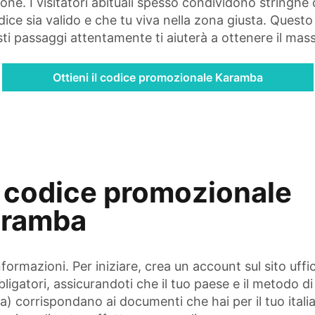
ersone. I visitatori abituali spesso condividono strin
codice sia valido e che tu viva nella zona giusta. Ques
ti passaggi attentamente ti aiuterà a ottenere il mas
Ottieni il codice promozionale Karamba
o codice promozionale
ramba
formazioni. Per iniziare, crea un account sul sito uffic
ligatori, assicurandoti che il tuo paese e il metodo di
a) corrispondano ai documenti che hai per il tuo itali