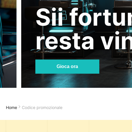
Sii fortu
resta vi
Gioca ora
Home
Codice promozionale