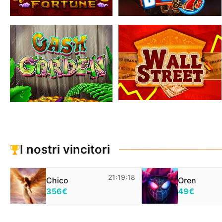
Come rimanere aggiornato sulle future offerte del c
I nostri vincitori
21:19:18
Chico
Oren
356€
49€