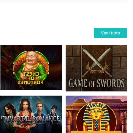
Vedi tutto