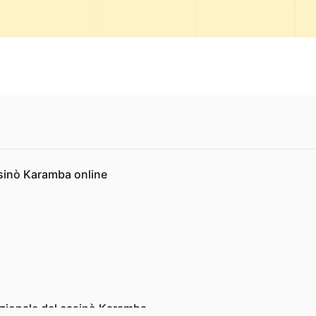
asinò Karamba online
ozionale del casinò Karamba