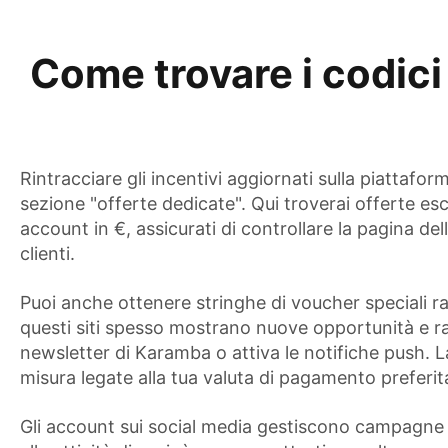
Come trovare i codici
Rintracciare gli incentivi aggiornati sulla piattafor
sezione "offerte dedicate". Qui troverai offerte esc
account in €, assicurati di controllare la pagina de
clienti.
Puoi anche ottenere stringhe di voucher speciali rap
questi siti spesso mostrano nuove opportunità e racc
newsletter di Karamba o attiva le notifiche push. L
misura legate alla tua valuta di pagamento preferi
Gli account sui social media gestiscono campagne b