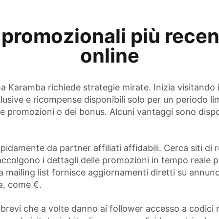
 promozionali più rece
online
ma Karamba richiede strategie mirate. Inizia visitando i
lusive e ricompense disponibili solo per un periodo lim
lle promozioni o dei bonus. Alcuni vantaggi sono dispon
idamente da partner affiliati affidabili. Cerca siti di 
olgono i dettagli delle promozioni in tempo reale per g
a mailing list fornisce aggiornamenti diretti su annun
ta, come €.
revi che a volte danno ai follower accesso a codici m