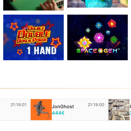
asinò Karamba
21:19:01
21:19:00
JonGhost
444€