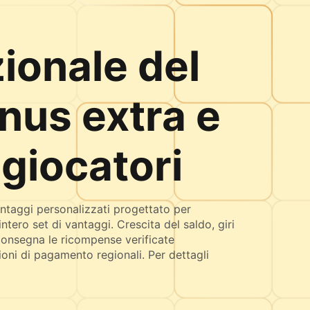
zionale del
nus extra e
giocatori
antaggi personalizzati progettato per
ntero set di vantaggi. Crescita del saldo, giri
consegna le ricompense verificate
ioni di pagamento regionali. Per dettagli