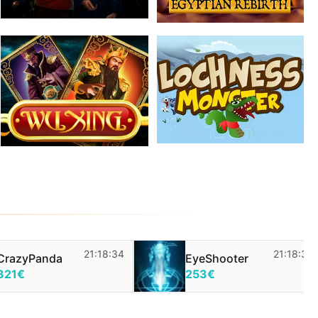
21:18:34
21:18:32
CrazyPanda
EyeShooter
321€
253€