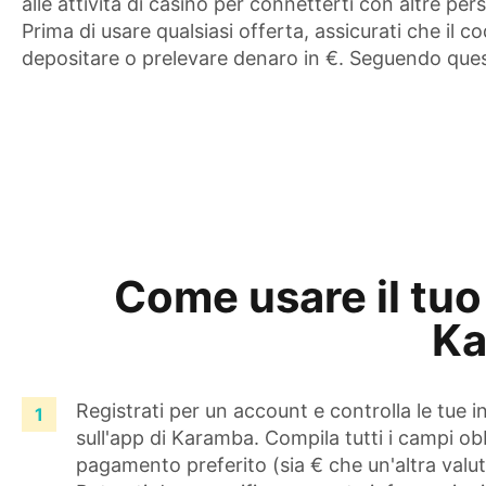
alle attività di casinò per connetterti con altre p
Prima di usare qualsiasi offerta, assicurati che il 
depositare o prelevare denaro in €. Seguendo ques
Come usare il tu
Ka
Registrati per un account e controlla le tue in
sull'app di Karamba. Compila tutti i campi obb
pagamento preferito (sia € che un'altra valut