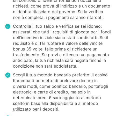
un controllo di identità fornendo i documenti
richiesti, come prova di indirizzo e un documento
d'identità rilasciato dal governo. Se la verifica
non è completa, i pagamenti saranno ritardati.
Controlla il tuo saldo e verifica se sei idoneo:
assicurati che tutti i requisiti di giocata per i fondi
dell'incentivo iniziale siano stati soddisfatti. Se il
requisito è di far ruotare il valore delle vincite
bonus 35 volte, fallo prima di richiedere un
trasferimento. Se provi a ottenere un pagamento
anticipato, la tua richiesta sarà negata finché la
condizione non sarà soddisfatta.
Scegli il tuo metodo bancario preferito: il casinò
Karamba ti permette di prelevare denaro in
diversi modi, come bonifico bancario, portafogli
elettronici e carte di credito, ma solo in
determinate aree. € sarà aggiunto al metodo
scelto in base alla disponibilità e al metodo
utilizzato per i depositi.