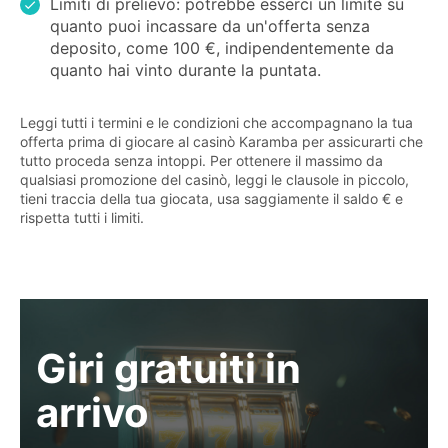
Limiti di prelievo: potrebbe esserci un limite su
quanto puoi incassare da un'offerta senza
deposito, come 100 €, indipendentemente da
quanto hai vinto durante la puntata.
Leggi tutti i termini e le condizioni che accompagnano la tua
offerta prima di giocare al casinò Karamba per assicurarti che
tutto proceda senza intoppi. Per ottenere il massimo da
qualsiasi promozione del casinò, leggi le clausole in piccolo,
tieni traccia della tua giocata, usa saggiamente il saldo € e
rispetta tutti i limiti.
Giri gratuiti in
arrivo