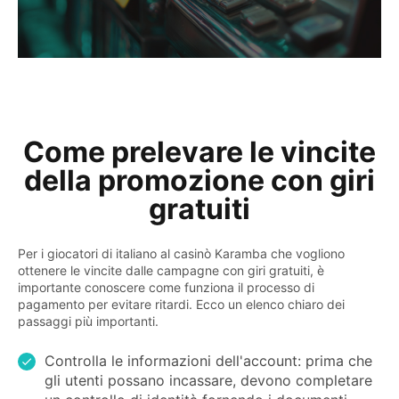
Come prelevare le vincite
della promozione con giri
gratuiti
Per i giocatori di italiano al casinò Karamba che vogliono
ottenere le vincite dalle campagne con giri gratuiti, è
importante conoscere come funziona il processo di
pagamento per evitare ritardi. Ecco un elenco chiaro dei
passaggi più importanti.
Controlla le informazioni dell'account: prima che
gli utenti possano incassare, devono completare