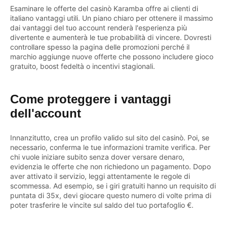
Esaminare le offerte del casinò Karamba offre ai clienti di
italiano vantaggi utili. Un piano chiaro per ottenere il massimo
dai vantaggi del tuo account renderà l'esperienza più
divertente e aumenterà le tue probabilità di vincere. Dovresti
controllare spesso la pagina delle promozioni perché il
marchio aggiunge nuove offerte che possono includere gioco
gratuito, boost fedeltà o incentivi stagionali.
Come proteggere i vantaggi
dell'account
Innanzitutto, crea un profilo valido sul sito del casinò. Poi, se
necessario, conferma le tue informazioni tramite verifica. Per
chi vuole iniziare subito senza dover versare denaro,
evidenzia le offerte che non richiedono un pagamento. Dopo
aver attivato il servizio, leggi attentamente le regole di
scommessa. Ad esempio, se i giri gratuiti hanno un requisito di
puntata di 35x, devi giocare questo numero di volte prima di
poter trasferire le vincite sul saldo del tuo portafoglio €.